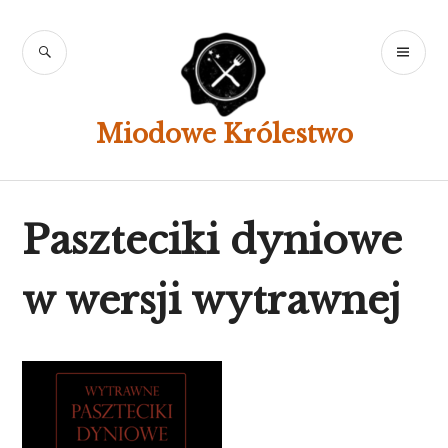
Skip
to
SEARCH
PR
content
ME
Miodowe Królestwo
Paszteciki dyniowe
w wersji wytrawnej