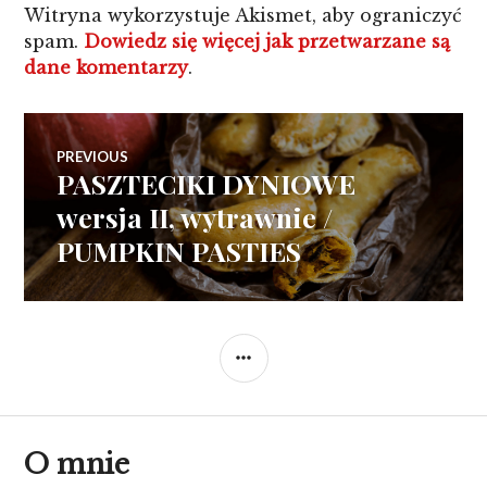
Witryna wykorzystuje Akismet, aby ograniczyć
spam.
Dowiedz się więcej jak przetwarzane są
dane komentarzy
.
Nawigacja
PREVIOUS
PASZTECIKI DYNIOWE
Previous
wpisu
post:
wersja II, wytrawnie /
PUMPKIN PASTIES
SIDEBAR
O mnie