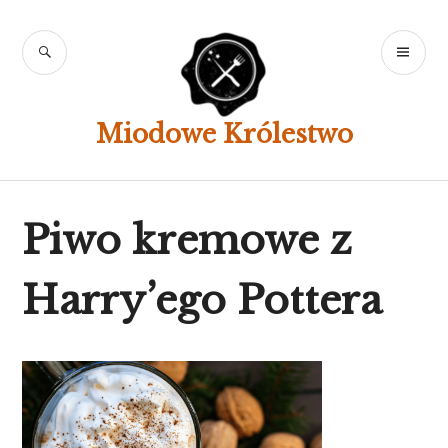
Skip
to
SEARCH
PR
content
ME
Miodowe Królestwo
Piwo kremowe z
Harry’ego Pottera