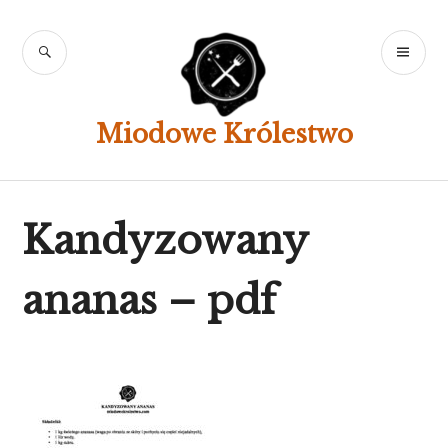
Skip
to
SEARCH
PR
content
ME
Miodowe Królestwo
Kandyzowany
ananas – pdf