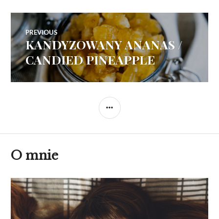
Nawigacja
PREVIOUS
KANDYZOWANY ANANAS /
Previous
wpisu
post:
CANDIED PINEAPPLE
SIDEBAR
O mnie