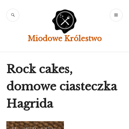
Skip
to
SEARCH
PR
content
ME
Miodowe Królestwo
Rock cakes,
domowe ciasteczka
Hagrida