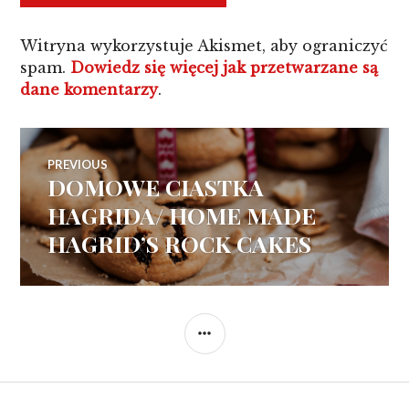
Witryna wykorzystuje Akismet, aby ograniczyć
spam.
Dowiedz się więcej jak przetwarzane są
dane komentarzy
.
Nawigacja
PREVIOUS
DOMOWE CIASTKA
Previous
wpisu
post:
HAGRIDA/ HOME MADE
HAGRID’S ROCK CAKES
SIDEBAR