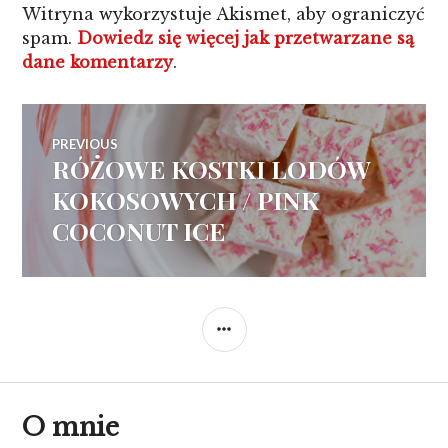
Witryna wykorzystuje Akismet, aby ograniczyć
spam.
Dowiedz się więcej jak przetwarzane są
dane komentarzy
.
Nawigacja
PREVIOUS
RÓŻOWE KOSTKI LODÓW
Previous
wpisu
post:
KOKOSOWYCH / PINK
COCONUT ICE
SIDEBAR
O mnie