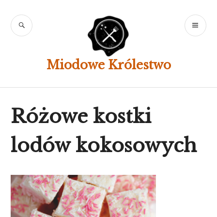
Skip
to
SEARCH
PR
content
ME
Miodowe Królestwo
Różowe kostki
lodów kokosowych