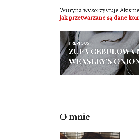
Witryna wykorzystuje Akisme
jak przetwarzane są dane ko
Nawigacja
PREVIOUS
ZUPA CEBULOWA 
Previous
wpisu
WEASLEY’S ONIO
post:
O mnie