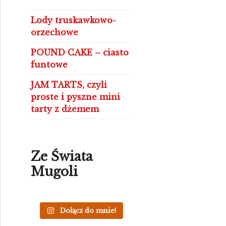
Lody truskawkowo-
orzechowe
POUND CAKE – ciasto
funtowe
JAM TARTS, czyli
proste i pyszne mini
tarty z dżemem
Ze Świata
Mugoli
Dołącz do mnie!