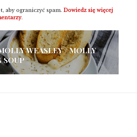
t, aby ograniczyć spam.
Dowiedz się więcej
mentarzy
.
MOLLY WEASLEY / MOLLY
N SOUP