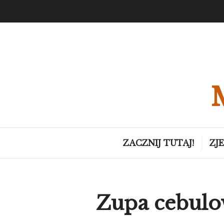
Skip
to
content
ZACZNIJ TUTAJ!
ZJ
Zupa cebulo