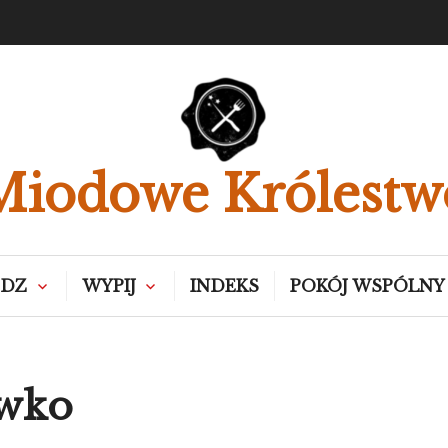
Miodowe Królestw
EDZ
WYPIJ
INDEKS
POKÓJ WSPÓLNY
wko