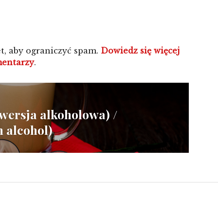
t, aby ograniczyć spam.
Dowiedz się więcej
mentarzy
.
rsja alkoholowa) /
 alcohol)