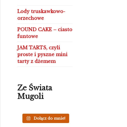
Lody truskawkowo-
orzechowe
POUND CAKE – ciasto
funtowe
JAM TARTS, czyli
proste i pyszne mini
tarty z dżemem
Ze Świata
Mugoli
Dołącz do mnie!