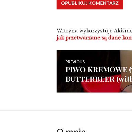
Witryna wykorzystuje Akisme
jak przetwarzane są dane ko
Nawigacja
PREVIOUS
PIWO KREMOWE (we
Previous
wpisu
BUTTERBEER (with
post: