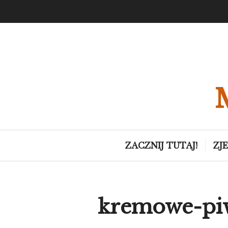
Skip
to
content
ZACZNIJ TUTAJ!
ZJ
kremowe-pi