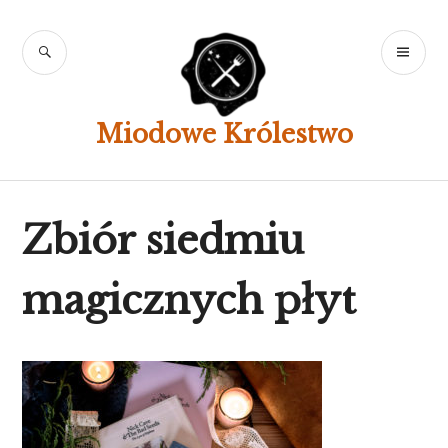
Skip
to
SEARCH
PR
content
ME
Miodowe Królestwo
Zbiór siedmiu
magicznych płyt