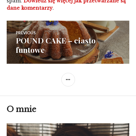
spam.
Dowiedz się więcej jak przetwarzane są
dane komentarzy
.
Nawigacja
PREVIOUS
POUND CAKE – ciasto
Previous
wpisu
post:
funtowe
SIDEBAR
O mnie