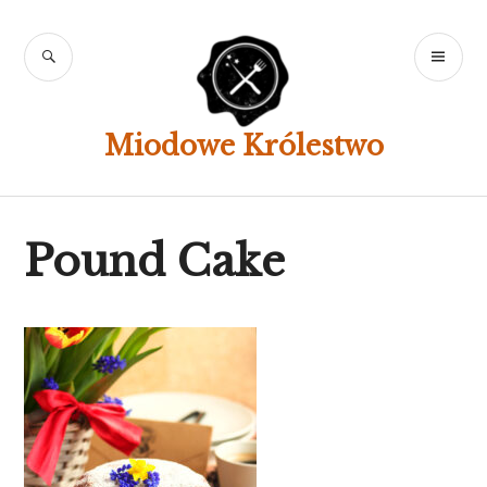
Skip
to
SEARCH
PR
content
ME
Miodowe Królestwo
Pound Cake