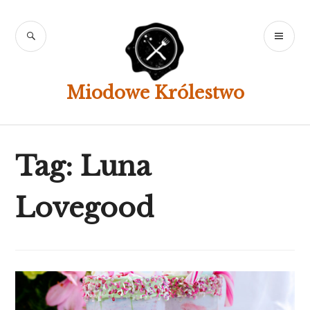
Skip
to
SEARCH
PR
content
ME
Miodowe Królestwo
Tag:
Luna
Lovegood