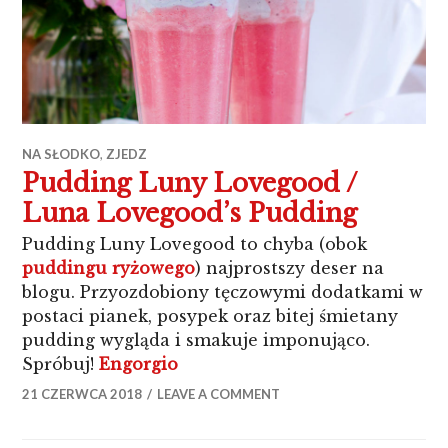
NA SŁODKO
,
ZJEDZ
Pudding Luny Lovegood /
Luna Lovegood’s Pudding
Pudding Luny Lovegood to chyba (obok
puddingu ryżowego
) najprostszy deser na
blogu. Przyozdobiony tęczowymi dodatkami w
postaci pianek, posypek oraz bitej śmietany
pudding wygląda i smakuje imponująco.
„Pudding Luny Lovegood / Lun
Spróbuj!
Engorgio
21 CZERWCA 2018
LEAVE A COMMENT