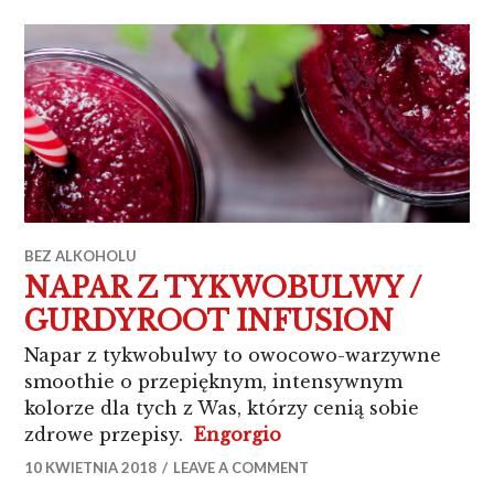
BEZ ALKOHOLU
NAPAR Z TYKWOBULWY /
GURDYROOT INFUSION
Napar z tykwobulwy to owocowo-warzywne
smoothie o przepięknym, intensywnym
kolorze dla tych z Was, którzy cenią sobie
„NAPAR Z TYKWOBUL
zdrowe przepisy.
Engorgio
10 KWIETNIA 2018
LEAVE A COMMENT