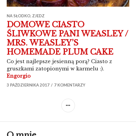
NA SŁODKO
,
ZJEDZ
DOMOWE CIASTO
ŚLIWKOWE PANI WEASLEY /
MRS. WEASLEY’S
HOMEMADE PLUM CAKE
Co jest najlepsze jesienną porą? Ciasto z
gruszkami zatopionymi w karmelu :).
DOMOWE CIASTO ŚLIWKOWE PANI WE
Engorgio
3 PAŹDZIERNIKA 2017
7 KOMENTARZY
SIDEBAR
O mnie