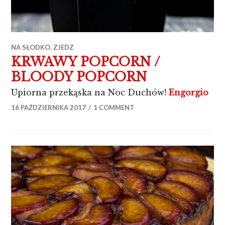
NA SŁODKO
,
ZJEDZ
KRWAWY POPCORN /
BLOODY POPCORN
KR
Upiorna przekąska na Noc Duchów!
Engorgio
16 PAŹDZIERNIKA 2017
1 COMMENT