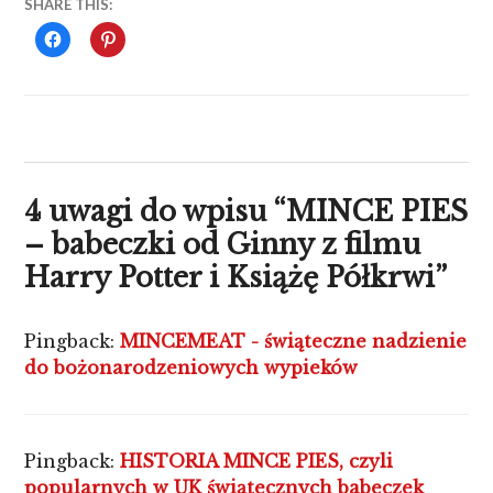
SHARE THIS:
CLICK
CLICK
TO
TO
SHARE
SHARE
ON
ON
FACEBOOK
PINTEREST
(OPENS
(OPENS
IN
IN
NEW
NEW
WINDOW)
WINDOW)
4 uwagi do wpisu “
MINCE PIES
– babeczki od Ginny z filmu
Harry Potter i Książę Półkrwi
”
Pingback:
MINCEMEAT - świąteczne nadzienie
do bożonarodzeniowych wypieków
Pingback:
HISTORIA MINCE PIES, czyli
popularnych w UK świątecznych babeczek