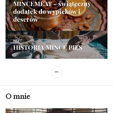
MINCEMEAT – świąteczny
Previous
wpisu
post:
dodatek do wypieków i
deserów
NEXT
HISTORIA MINCE PIES
Next
post:
SIDEBAR
O mnie