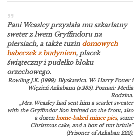
Pani Weasley przysłała mu szkarłatny
sweter z lwem Gryffindoru na
piersiach, a także tuzin
domowych
babeczek z budyniem
, placek
świąteczny i pudełko bloku
orzechowego.
Rowling J.K. (1999). Błyskawica. W:
Harry Potter i
Więzień Azkabanu (s.235). Poznań
: Media
Rodzina
.
„Mrs. Weasley had sent him a scarlet sweater
with the Gryffindor lion knitted on the front, also
a dozen
home-baked
mince pies
, some
Christmas cake, and a box of nut brittle”
(
Prisoner of Azkaban
222).