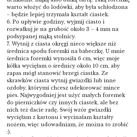
warto włożyć do lodówki, aby była schłodzona
– będzie lepiej trzymała kształt ciastek.
Po upływie godziny, wyjmij ciasto i
rozwałkuj je na grubość około 3 – 4 mm na
podsypanej mąką stolnicy.
Wytnij z ciasta okręgi nieco większe niż
średnica spodu foremki na babeczkę. U mnie
średnica foremki wynosiła 6 cm, więc moje
kółka wycięłam o średnicy około 10 cm, aby
zapas mógł stanowić brzegi ciastka. Ze
skrawków ciasta wytnij gwiazdki lub inne
ozdoby, którymi chcesz udekorować mince
pies. Najwygodniej jest użyć małych foremek
do pierniczków czy innych ciastek, ale bez
nich też dacie radę. Swój wzór gwiazdki
wycięłam z kartonu i wycinałam kształty
nożem, więc udowadniam, że można to zrobić
:).