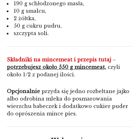
190 g schłodzonego masła,
10 g smalcu,
2 żółtka,
50 g cukru pudru,
szczypta soli.
Składniki na mincemeat i przepis tutaj
–
potrzebujesz około 550 g mincemeat,
czyli
około 1/2 z podanej ilości.
Opcjonalnie
przyda się jedno rozbełtane jajko
albo odrobina mleka do posmarowania
wierzchu babeczek i dodatkowo cukier puder
do oprószenia mince pies.