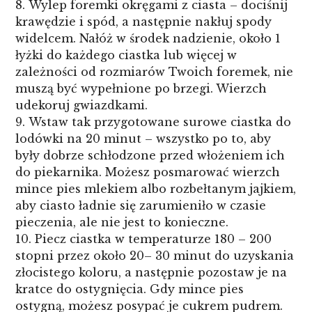
Wylep foremki okręgami z ciasta – dociśnij
krawędzie i spód, a następnie nakłuj spody
widelcem. Nałóż w środek nadzienie, około 1
łyżki do każdego ciastka lub więcej w
zależności od rozmiarów Twoich foremek, nie
muszą być wypełnione po brzegi. Wierzch
udekoruj gwiazdkami.
Wstaw tak przygotowane surowe ciastka do
lodówki na 20 minut – wszystko po to, aby
były dobrze schłodzone przed włożeniem ich
do piekarnika. Możesz posmarować wierzch
mince pies mlekiem albo rozbełtanym jajkiem,
aby ciasto ładnie się zarumieniło w czasie
pieczenia, ale nie jest to konieczne.
Piecz ciastka w temperaturze 180 – 200
stopni przez około 20– 30 minut do uzyskania
złocistego koloru, a następnie pozostaw je na
kratce do ostygnięcia. Gdy mince pies
ostygną, możesz posypać je cukrem pudrem.