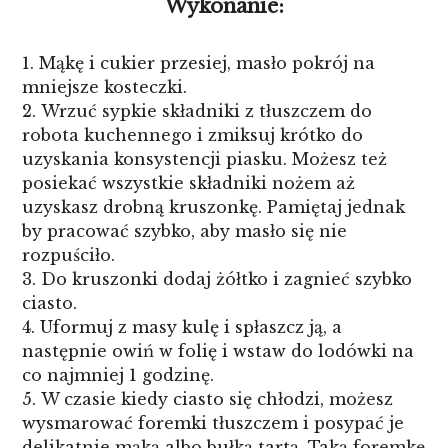
Wykonanie:
Mąkę i cukier przesiej, masło pokrój na
mniejsze kosteczki.
Wrzuć sypkie składniki z tłuszczem do
robota kuchennego i zmiksuj krótko do
uzyskania konsystencji piasku. Możesz też
posiekać wszystkie składniki nożem aż
uzyskasz drobną kruszonkę. Pamiętaj jednak
by pracować szybko, aby masło się nie
rozpuściło.
Do kruszonki dodaj żółtko i zagnieć szybko
ciasto.
Uformuj z masy kulę i spłaszcz ją, a
następnie owiń w folię i wstaw do lodówki na
co najmniej 1 godzinę.
W czasie kiedy ciasto się chłodzi, możesz
wysmarować foremki tłuszczem i posypać je
delikatnie mąką albo bułką tartą. Taką foremkę