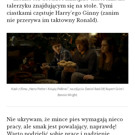
talerzyku znajdującym się na stole. Tymi
ciastkami częstuje Harry’ego Ginny (zanim
nie przerywa im taktowny Ronald).
Kadr z filmu „Harry Potter i Książę Półkrwi”, na zdjęciu: Daniel Radcliff, Rupert Grint i
Bonnie Wright.
Nie ukrywam, że mince pies wymagają nieco
pracy, ale smak jest powalający, naprawdę!
Warto podzielić sobie pracę i nadzienie